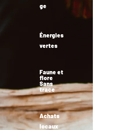
ge
Énergies
vertes
Faune et
flore
Sans
trace
Achats
locaux