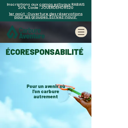
Inscriptions aux
camps estivaux
RABAIS
20%. Code : JOUERDEHORS20
1er août : Ouverture des réservations
pour les groupes. Écrivez-nous!
ÉCORESPONSABILITÉ
Pour un avenir où
l'on carbure
autrement