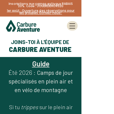
Inscriptions aux
camps estivaux
RABAIS
20%. Code : JOUERDEHORS20
1er août : Ouverture des réservations pour
les groupes. Écrivez-nous!
JOINS-TOI À L'ÉQUIPE DE
CARBURE AVENTURE
Guide
Été 2026 :
Camps de jour
spécialisés en plein air et
en vélo de montagne
Si tu
trippes
sur le plein air