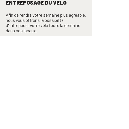
ENTREPOSAGE DU VÉLO
Afin de rendre votre semaine plus agréable,
nous vous offrons la possibilité
d'entreposer votre vélo toute la semaine
dans nos locaux.
*Bien que le camp de base soit barré en tout
temps et qu'il offre une sécurité optimale, le
camp n'est pas responsable de toute perte
ou vol.
Consulter la liste de matériel
TARIF
325$ pour la semaine
(taxes incluses)