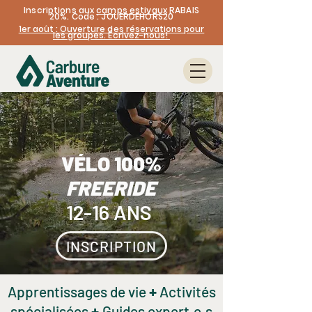
Inscriptions aux
camps estivaux
RABAIS
20%. Code : JOUERDEHORS20
1er août : Ouverture des réservations pour
les groupes. Écrivez-nous!
VÉLO 100%
FREERIDE
12-16 ANS
INSCRIPTION
+
Apprentissages de vie
Activités
+
spécialisées
Guides expert.e.s