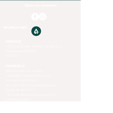
Suivez nos aventures
INFORMATIONS
ADRESSE
1255 Rue Daniel - Bureau 150 (porte 2)
Sherbrooke, Québec
J1H 5X3
COURRIELS
Services pour les camps -
camps@carbureaventure.com
Services d'animation -
animation@carbureaventure.com
Équipe de direction
-
direction@carbureaventure.com
Communications -
admin@carbureaventure.com