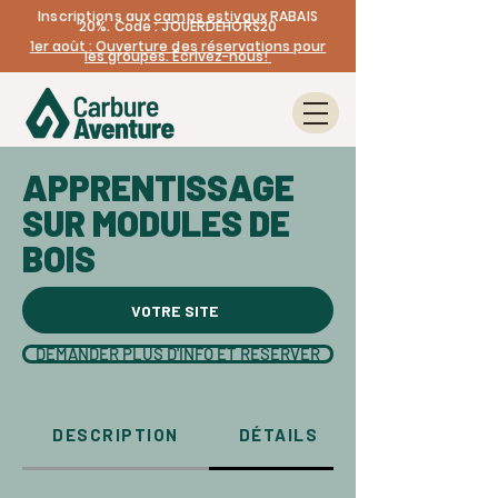
Inscriptions aux
camps estivaux
RABAIS
20%. Code : JOUERDEHORS20
1er août : Ouverture des réservations pour
les groupes. Écrivez-nous!
APPRENTISSAGE
SUR MODULES DE
BOIS
VOTRE SITE
DEMANDER PLUS D'INFO ET RÉSERVER
DESCRIPTION
DÉTAILS